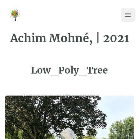
Kummer-Vanotti-Stiftung
Haup
Achim Mohné, | 2021
Low_Poly_Tree