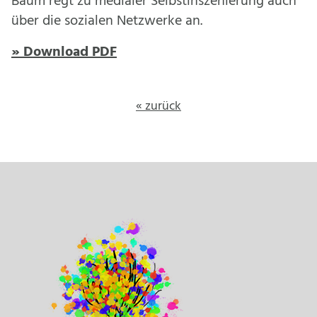
Baum regt zu medialer Selbstinszenierung auch
über die sozialen Netzwerke an.
» Download PDF
« zurück
Footer